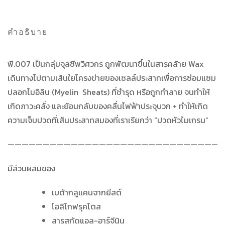
คำอธิบาย
พี.007 เป็นกลุ่มจุลชีพวิศวกร ถูกพัฒนาขึ้นในสารคล้าย Wax
เดินทางไปตามเส้นใยโครงข่ายของเซลล์ประสาทเพื่อการซ่อมแซม
ปลอกไมอิลิน (Myelin Sheats) ที่ชำรุด หรือถูกทำลาย จนทำให้
เกิดภาวะคลั่ง และย้อนกลับของคลื่นไฟฟ้าประจุบวก + ทำให้เกิด
ความเจ็บปวดที่เส้นประสาทสมองที่เราเรียกว่า “ปวดหัวไมเกรน”
——————————————————————————————
มีส่วนผสมของ
เบต้ากลูแคนจากยีสต์
โอลิโกฟรุคโตส
สารสกัดแอล-อาร์จีนิน